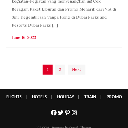
kegiatan-kegiatan yang menyenangkan ini! Cek
Beragam Paket Liburan dan Promo Menarik dari VIA di
Sini! Kegembiraan Tanpa Henti di Dubai Parks and
Resorts Dubai Parks […]
June 16, 2023
Posts
1
2
Next
pagination
FLIGHTS
|
HOTELS
|
HOLIDAY
|
TRAIN
|
PROMO
Facebook
Twitter
Pinterest
Instagram