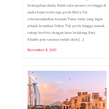
kemegahan dunia. Salah satu menara tertinggi di
muka bumi tentu saja perlu Mitra Via
rekomendasikan kepada Tamu Anda yang ingin
jelajah keunikan Dubai. Tak perlu hingga masuk,
cukup berfoto dengan latar belakang Burj
Khalifa pun rasanya sudah akan […]
November 8, 2023