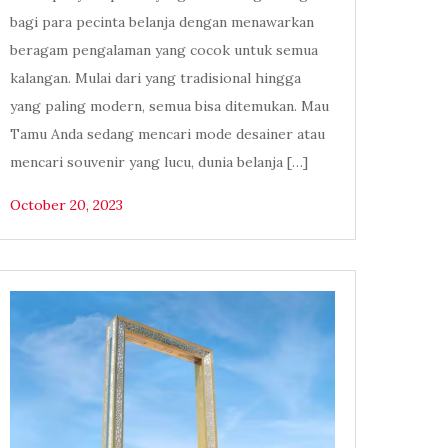
bagi para pecinta belanja dengan menawarkan
beragam pengalaman yang cocok untuk semua
kalangan. Mulai dari yang tradisional hingga
yang paling modern, semua bisa ditemukan. Mau
Tamu Anda sedang mencari mode desainer atau
mencari souvenir yang lucu, dunia belanja […]
October 20, 2023