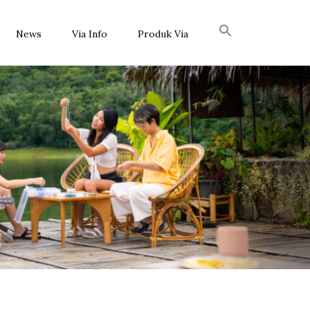
News
Via Info
Produk Via