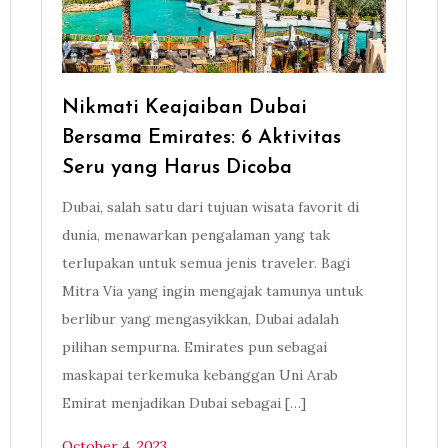
Nikmati Keajaiban Dubai
Bersama Emirates: 6 Aktivitas
Seru yang Harus Dicoba
Dubai, salah satu dari tujuan wisata favorit di
dunia, menawarkan pengalaman yang tak
terlupakan untuk semua jenis traveler. Bagi
Mitra Via yang ingin mengajak tamunya untuk
berlibur yang mengasyikkan, Dubai adalah
pilihan sempurna. Emirates pun sebagai
maskapai terkemuka kebanggan Uni Arab
Emirat menjadikan Dubai sebagai […]
October 4, 2023