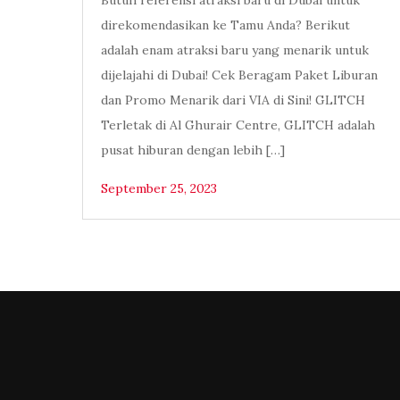
Butuh referensi atraksi baru di Dubai untuk
direkomendasikan ke Tamu Anda? Berikut
adalah enam atraksi baru yang menarik untuk
dijelajahi di Dubai! Cek Beragam Paket Liburan
dan Promo Menarik dari VIA di Sini! GLITCH
Terletak di Al Ghurair Centre, GLITCH adalah
pusat hiburan dengan lebih […]
September 25, 2023