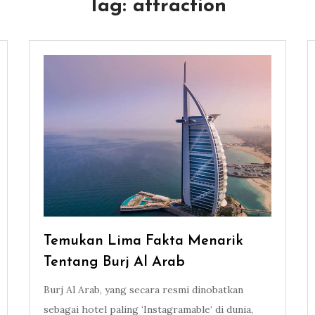
Tag:
attraction
Temukan Lima Fakta Menarik
Tentang Burj Al Arab
Burj Al Arab, yang secara resmi dinobatkan
sebagai hotel paling ‘Instagramable‘ di dunia,