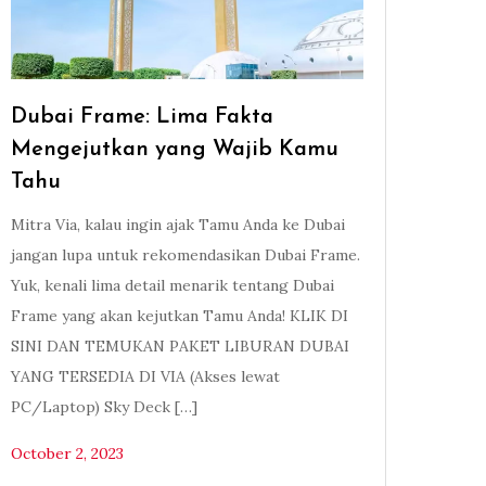
Dubai Frame: Lima Fakta
Mengejutkan yang Wajib Kamu
Tahu
Mitra Via, kalau ingin ajak Tamu Anda ke Dubai
jangan lupa untuk rekomendasikan Dubai Frame.
Yuk, kenali lima detail menarik tentang Dubai
Frame yang akan kejutkan Tamu Anda! KLIK DI
SINI DAN TEMUKAN PAKET LIBURAN DUBAI
YANG TERSEDIA DI VIA (Akses lewat
PC/Laptop) Sky Deck […]
October 2, 2023