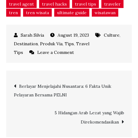
travel agent
travel hacks
travel tips
traveler
tren
tren wisata
ultimate guide
wisatawan
August 19, 2023
Culture
,
Destination
,
Produk Via
,
Tips
,
Travel
on
Tips
Leave a Comment
Liburan
Seru
di
Post
Berlayar Menjelajahi Nusantara: 6 Fakta Unik
Legoland,
Pelayaran Bersama PELNI
Malaysia:
navigation
Penerbangan
Nyaman
5 Hidangan Arab Lezat yang Wajib
ke
Direkomendasikan
Johor