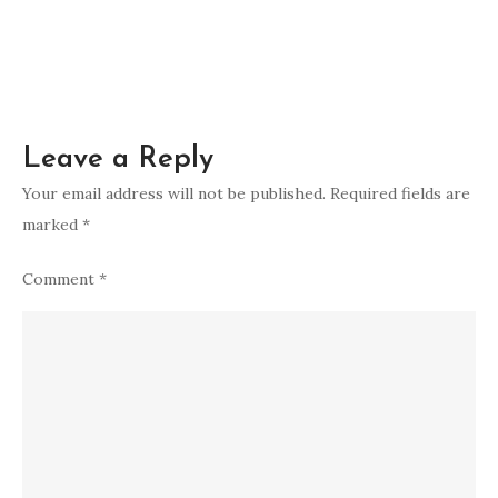
Baru
bersama
TransNusa
Leave a Reply
Your email address will not be published.
Required fields are
marked
*
Comment
*