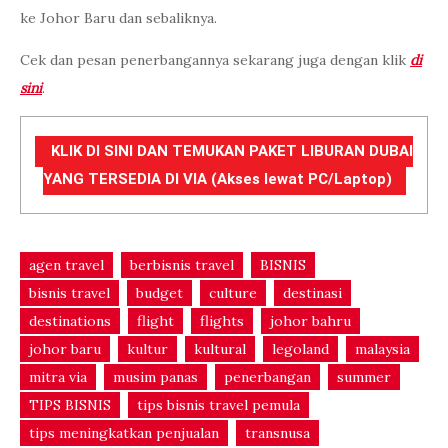
ke Johor Baru dan sebaliknya.
Cek dan pesan penerbangannya sekarang juga dengan klik
di
sini
.
KLIK DI SINI DAN TEMUKAN PAKET LIBURAN DUBAI
YANG TERSEDIA DI VIA (Akses lewat PC/Laptop)
agen travel
berbisnis travel
BISNIS
bisnis travel
budget
culture
destinasi
destinations
flight
flights
johor bahru
johor baru
kultur
kultural
legoland
malaysia
mitra via
musim panas
penerbangan
summer
TIPS BISNIS
tips bisnis travel pemula
tips meningkatkan penjualan
transnusa