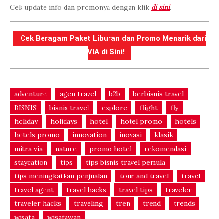
Cek update info dan promonya dengan klik
di sini
.
Cek Beragam Paket Liburan dan Promo Menarik dari
VIA di Sini!
adventure
agen travel
b2b
berbisnis travel
BISNIS
bisnis travel
explore
flight
fly
holiday
holidays
hotel
hotel promo
hotels
hotels promo
innovation
inovasi
klasik
mitra via
nature
promo hotel
rekomendasi
staycation
tips
tips bisnis travel pemula
tips meningkatkan penjualan
tour and travel
travel
travel agent
travel hacks
travel tips
traveler
traveler hacks
traveling
tren
trend
trends
wisata
wisatawan