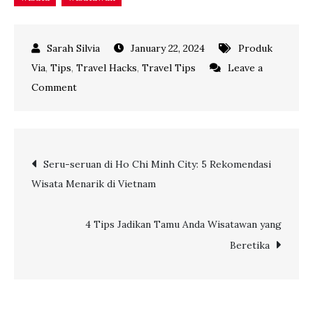
January 22, 2024
Produk
Via
,
Tips
,
Travel Hacks
,
Travel Tips
Leave a
on
Comment
Ini
dia
5
Post
Seru-seruan di Ho Chi Minh City: 5 Rekomendasi
Alasan
Wisata Menarik di Vietnam
Kenapa
navigation
Staycation
Jadi
4 Tips Jadikan Tamu Anda Wisatawan yang
Favorit
Beretika
Banyak
Orang!