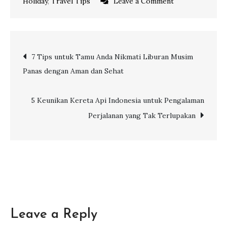
on
Holiday
,
Travel Tips
Leave a Comment
6
Pesona
Derawan
Post
7 Tips untuk Tamu Anda Nikmati Liburan Musim
Sang
Panas dengan Aman dan Sehat
Surga
navigation
Tersembunyi
di
5 Keunikan Kereta Api Indonesia untuk Pengalaman
Tengah
Perjalanan yang Tak Terlupakan
Lautan
Leave a Reply