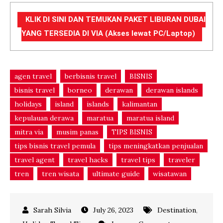
KLIK DI SINI DAN TEMUKAN PAKET LIBURAN DUBAI
YANG TERSEDIA DI VIA (Akses lewat PC/Laptop)
agen travel
berbisnis travel
BISNIS
bisnis travel
borneo
derawan
derawan islands
holidays
island
islands
kalimantan
kepulauan derawa
maratua
maratua island
mitra via
musim panas
TIPS BISNIS
tips bisnis travel pemula
tips meningkatkan penjualan
travel agent
travel hacks
travel tips
traveler
tren
tren wisata
ultimate guide
wisatawan
July 26, 2023
Destination
,