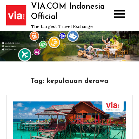
Skip
VIA.COM Indonesia
to
Official
content
The Largest Travel Exchange
Tag:
kepulauan derawa