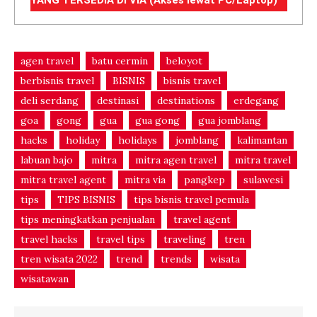
YANG TERSEDIA DI VIA (Akses lewat PC/Laptop)
agen travel
batu cermin
beloyot
berbisnis travel
BISNIS
bisnis travel
deli serdang
destinasi
destinations
erdegang
goa
gong
gua
gua gong
gua jomblang
hacks
holiday
holidays
jomblang
kalimantan
labuan bajo
mitra
mitra agen travel
mitra travel
mitra travel agent
mitra via
pangkep
sulawesi
tips
TIPS BISNIS
tips bisnis travel pemula
tips meningkatkan penjualan
travel agent
travel hacks
travel tips
traveling
tren
tren wisata 2022
trend
trends
wisata
wisatawan