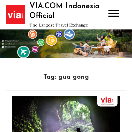
Skip
VIA.COM Indonesia
to
Official
content
The Largest Travel Exchange
Tag:
gua gong