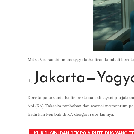
Mitra Via, sambil menunggu kehadiran kembali kereta 
Jakarta—Yogy
Kereta panoramic hadir pertama kali layani perjalana
Api (KA) Taksaka tambahan dan warnai momentum pera
hadirkan kembali di KA dengan rute lainnya.
KLIK DI SINI DAN CEK PO & RUTE BUS YANG TE