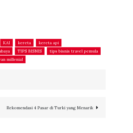
KAI
kereta
kereta api
abaya
TIPS BISNIS
tips bisnis travel pemula
an millenial
Rekomendasi 4 Pasar di Turki yang Menarik