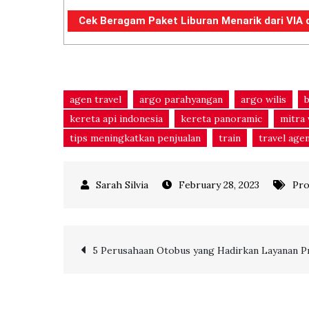
Cek Beragam Paket Liburan Menarik dari VIA di
agen travel
argo parahyangan
argo wilis
kereta api indonesia
kereta panoramic
mitra 
tips meningkatkan penjualan
train
travel age
February 28, 2023
Pro
Post
5 Perusahaan Otobus yang Hadirkan Layanan 
navigation