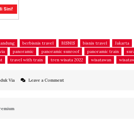
 Sini!
bandung
berbisnis travel
BISNIS
bisnis travel
Jakarta
via
panoramic
panoramic sunroof
panoramic train
sur
nt
travel with train
tren wisata 2022
wisatawan
wisataw
on
duk Via
Leave a Comment
3
Rute
KA
Premium
Panoramic
di
Indonesia,