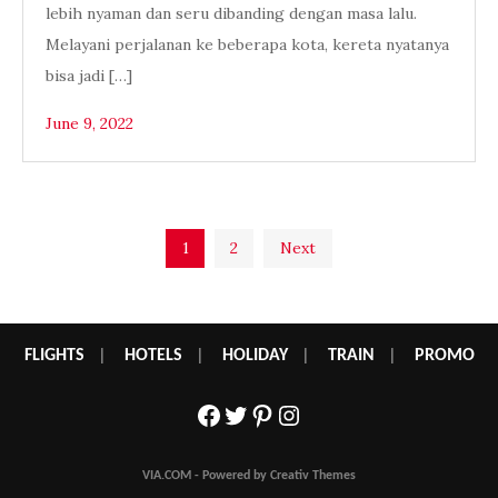
lebih nyaman dan seru dibanding dengan masa lalu.
Melayani perjalanan ke beberapa kota, kereta nyatanya
bisa jadi […]
June 9, 2022
Posts
1
2
Next
pagination
FLIGHTS
|
HOTELS
|
HOLIDAY
|
TRAIN
|
PROMO
Facebook
Twitter
Pinterest
Instagram
VIA.COM - Powered by Creativ Themes