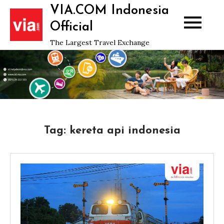
Skip
VIA.COM Indonesia
to
Official
content
The Largest Travel Exchange
Tag:
kereta api indonesia