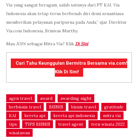
Via yang sangat beragam, salah satunya dari PT KAI. Via
Indonesia akan tetap terus berbenah diri demi senantiasa
memberikan pelayanan paripurna pada Anda,” ujar Direktur
Via.com Indonesia, Srinivas Murthy.
Mau
JOIN
sebagai Mitra Via? Klik
Di Sini
.
Cari Tahu Keunggulan Bermitra Bersama via.com!
Klik Di Sini!
agen travel
award
awarding night
berbisnis travel
BISNIS
bisnis travel
gratitude
KAI
kereta api
kereta api indonesia
mitra via
tips
TIPS BISNIS
travel agent
tren wisata 2022
wisatawan