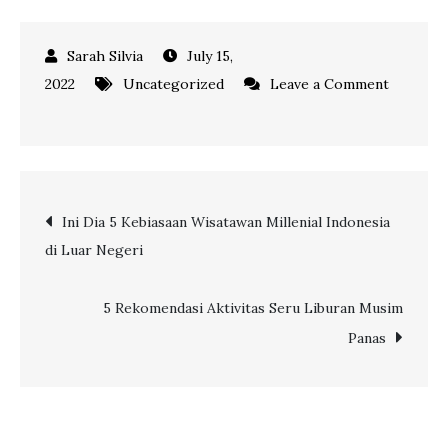
July 15,
2022
Uncategorized
Leave a Comment
on
Via
Indonesia
Terima
Post
Ini Dia 5 Kebiasaan Wisatawan Millenial Indonesia
Penghargaan
di Luar Negeri
dari
navigation
PT
Kereta
5 Rekomendasi Aktivitas Seru Liburan Musim
Api
Panas
Indonesia