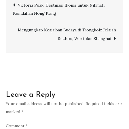
Post
Victoria Peak: Destinasi Ikonis untuk Nikmati
Menikmati
Keindahan Hong Kong
Perjalanan
navigation
Jakarta-
Surabaya-
Mengungkap Keajaiban Budaya di Tiongkok: Jelajah
Jember
Suzhou, Wuxi, dan Shanghai
dengan
Kereta
Api
Leave a Reply
Your email address will not be published.
Required fields are
marked
*
Comment
*