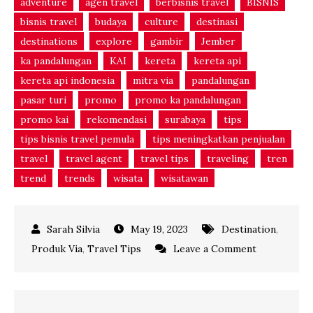
adventure
agen travel
berbisnis travel
BISNIS
bisnis travel
budaya
culture
destinasi
destinations
explore
gambir
Jember
ka pandalungan
KAI
kereta
kereta api
kereta api indonesia
mitra via
pandalungan
pasar turi
promo
promo ka pandalungan
promo kai
rekomendasi
surabaya
tips
tips bisnis travel pemula
tips meningkatkan penjualan
travel
travel agent
travel tips
traveling
tren
trend
trends
wisata
wisatawan
May 19, 2023
Destination
,
on
Produk Via
,
Travel Tips
Leave a Comment
Mengenal
KA
Pandalungan