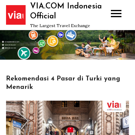
Skip
VIA.COM Indonesia
to
Official
content
The Largest Travel Exchange
Rekomendasi 4 Pasar di Turki yang
Menarik