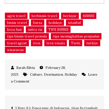
agen travel
berbisnis travel
berlayar
BISNIS
bisnis travel
bursa
holidays
istanbul
koza han
mitra via
TIPS BISNIS
tips bisnis travel pemula
tips meningkatkan penjualan
travel agent
tren
tren wisata
Turki
turkiye
wisatawan
February 28,
2023
Culture
,
Destination
,
Holiday
Leave
on
a Comment
Rekomendasi
4
Pasar
Post
3 Rute KA Panoramic di Indonesia, Akan Bertambah
di