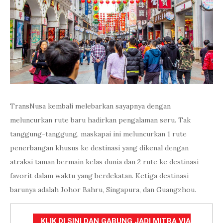
TransNusa kembali melebarkan sayapnya dengan
meluncurkan rute baru hadirkan pengalaman seru. Tak
tanggung-tanggung, maskapai ini meluncurkan 1 rute
penerbangan khusus ke destinasi yang dikenal dengan
atraksi taman bermain kelas dunia dan 2 rute ke destinasi
favorit dalam waktu yang berdekatan. Ketiga destinasi
barunya adalah Johor Bahru, Singapura, dan Guangzhou.
KLIK DI SINI DAN GABUNG JADI MITRA VIA