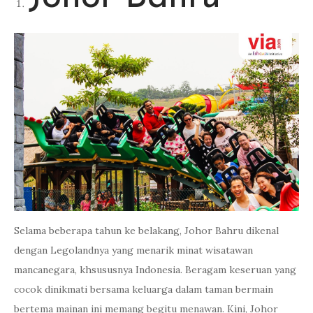
Selama beberapa tahun ke belakang, Johor Bahru dikenal
dengan Legolandnya yang menarik minat wisatawan
mancanegara, khsususnya Indonesia. Beragam keseruan yang
cocok dinikmati bersama keluarga dalam taman bermain
bertema mainan ini memang begitu menawan. Kini, Johor