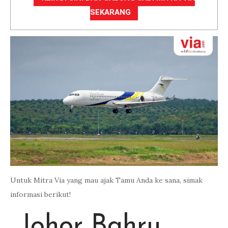
SEKARANG
Untuk Mitra Via yang mau ajak Tamu Anda ke sana, simak
informasi berikut!
Johor Bahru