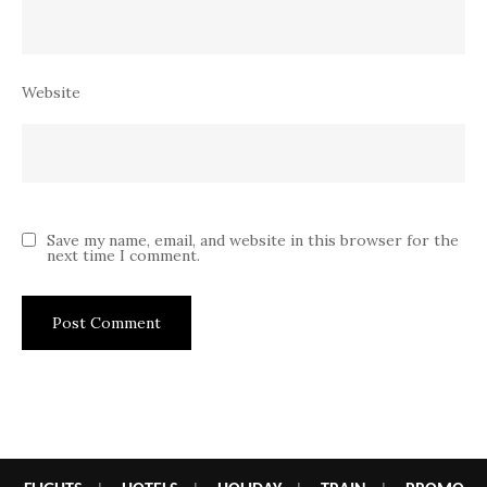
Website
Save my name, email, and website in this browser for the
next time I comment.