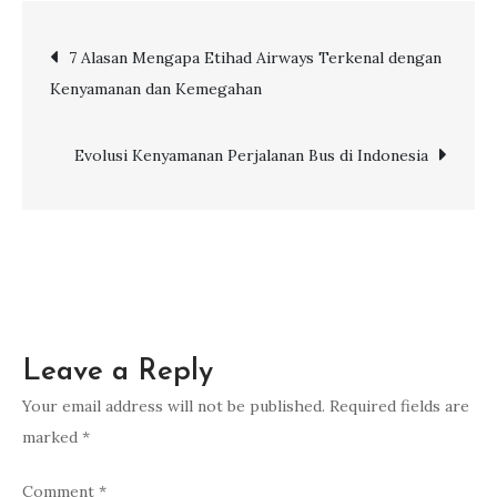
Rute
Post
7 Alasan Mengapa Etihad Airways Terkenal dengan
Baru
Kenyamanan dan Kemegahan
TransNusa:
navigation
Jelajah
Johor
Evolusi Kenyamanan Perjalanan Bus di Indonesia
Bahru,
Singapura
dan
Guangzhou
Leave a Reply
Your email address will not be published.
Required fields are
marked
*
Comment
*