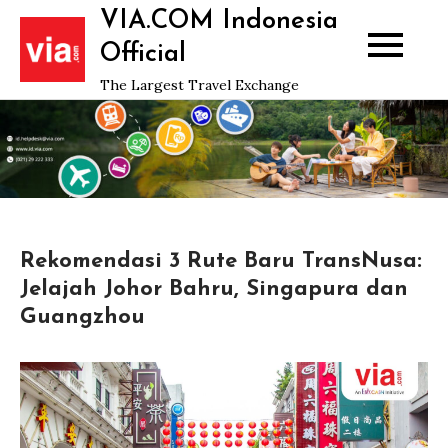
Skip
VIA.COM Indonesia
to
Official
content
The Largest Travel Exchange
Rekomendasi 3 Rute Baru TransNusa:
Jelajah Johor Bahru, Singapura dan
Guangzhou