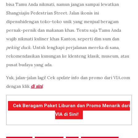
bisa Tamu Anda nikmati, namun jangan sampai lewatkan
Shangxiajiu Pedestrian Street. Jalan ikonis ini
dipenuhidengan toko-toko unik yang menjual beragam
pernak-pernik dan makanan khas. Tentu saja Tamu Anda
wajib nikmati kuliner khas Kanton, seperti dim sum dan
peking duck
. Untuk lengkapi perjalanan mereka di sana,
rekomendasikan kunungan ke klenteng klasik, museum, atau
pusat budaya yang ada.
Yuk, jalan-jalan lagi! Cek
update
info dan promo dari VIA.com
dengan klik
di sini
.
Cek Beragam Paket Liburan dan Promo Menarik dari
VIA di Sini!