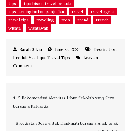
tips
tips bisnis travel pemula
tips meningkatkan penjualan
travel
travel agent
travel tips
traveling
tren
trend
trends
wisata
wisatawan
June 22, 2023
Destination
,
Produk Via
,
Tips
,
Travel Tips
Leave a
on
Comment
Hadirkan
Wisata
Seru
Post
5 Rekomendasi Aktivitas Libur Sekolah yang Seru
Naik
bersama Keluarga
Kapal
navigation
Pelni:
Jelajah
8 Kegiatan Seru untuk Dinikmati bersama Anak-anak