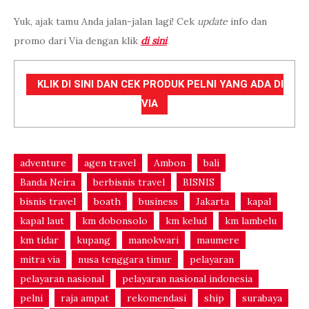
Yuk, ajak tamu Anda jalan-jalan lagi! Cek
update
info dan
promo dari Via dengan klik
di sini
.
KLIK DI SINI DAN CEK PRODUK PELNI YANG ADA DI
VIA
adventure
agen travel
Ambon
bali
Banda Neira
berbisnis travel
BISNIS
bisnis travel
boath
business
Jakarta
kapal
kapal laut
km dobonsolo
km kelud
km lambelu
km tidar
kupang
manokwari
maumere
mitra via
nusa tenggara timur
pelayaran
pelayaran nasional
pelayaran nasional indonesia
pelni
raja ampat
rekomendasi
ship
surabaya