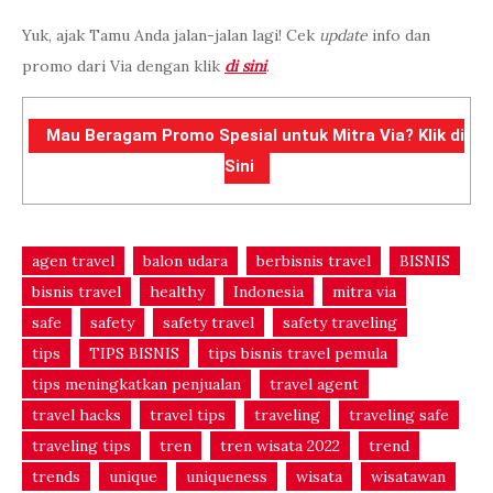
Yuk, ajak Tamu Anda jalan-jalan lagi! Cek
update
info dan
promo dari Via dengan klik
di sini
.
Mau Beragam Promo Spesial untuk Mitra Via? Klik di
Sini
agen travel
balon udara
berbisnis travel
BISNIS
bisnis travel
healthy
Indonesia
mitra via
safe
safety
safety travel
safety traveling
tips
TIPS BISNIS
tips bisnis travel pemula
tips meningkatkan penjualan
travel agent
travel hacks
travel tips
traveling
traveling safe
traveling tips
tren
tren wisata 2022
trend
trends
unique
uniqueness
wisata
wisatawan