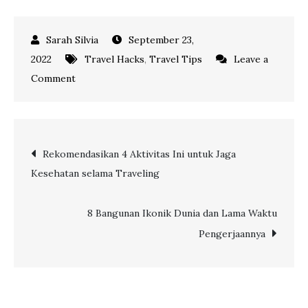
September 23,
2022
Travel Hacks
,
Travel Tips
Leave a
on
Comment
Buat
Wisatawan
Lebih
Post
Rekomendasikan 4 Aktivitas Ini untuk Jaga
Aman
Kesehatan selama Traveling
saat
navigation
Traveling
dengan
8 Bangunan Ikonik Dunia dan Lama Waktu
7
Pengerjaannya
Hal
Ini