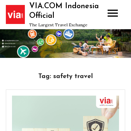
Skip
VIA.COM Indonesia
to
Official
content
The Largest Travel Exchange
Tag:
safety travel