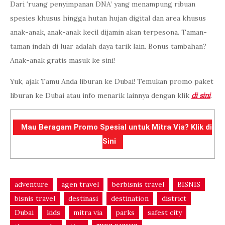
Dari ‘ruang penyimpanan DNA’ yang menampung ribuan
spesies khusus hingga hutan hujan digital dan area khusus
anak-anak, anak-anak kecil dijamin akan terpesona. Taman-
taman indah di luar adalah daya tarik lain. Bonus tambahan?
Anak-anak gratis masuk ke sini!
Yuk, ajak Tamu Anda liburan ke Dubai! Temukan promo paket
liburan ke Dubai atau info menarik lainnya dengan klik
di sini
.
Mau Beragam Promo Spesial untuk Mitra Via? Klik di
Sini
adventure
agen travel
berbisnis travel
BISNIS
bisnis travel
destinasi
destination
district
Dubai
kids
mitra via
parks
safest city