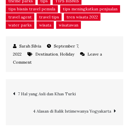
theme parks
tips
TIPS BISNIS
tips bisnis travel pemula
tips meningkatkan penjualan
travel agent
travel tips
tren wisata 2022
water parks
wisata
wisatawan
September 7,
2022
Destination
,
Holiday
Leave a
on
Comment
7
REKOMENDASI
DESTINASI
Post
7 Hal yang Asli dan Khas Turki
WISATA
KELUARGA
navigation
YANG
4 Alasan di Balik Istimewanya Yogyakarta
SERU
DI