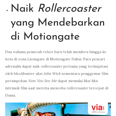
Naik
Rollercoaster
yang Mendebarkan
di Motiongate
Dua wahana pemecah rekor baru telah menderu hingga ke
kota di zona Lionsgate di Motiongate Dubai. Para pencari
adrenalin dapat naik
rollercoaster
pertama yang terinspirasi
oleh blockbuster aksi
John Wick
sementara penggemar film
perampokan
Now You See Me
dapat memulai liku-liku
intrinsik film saat mereka mencoba
rollercoaster
tercepat di
Dunia.