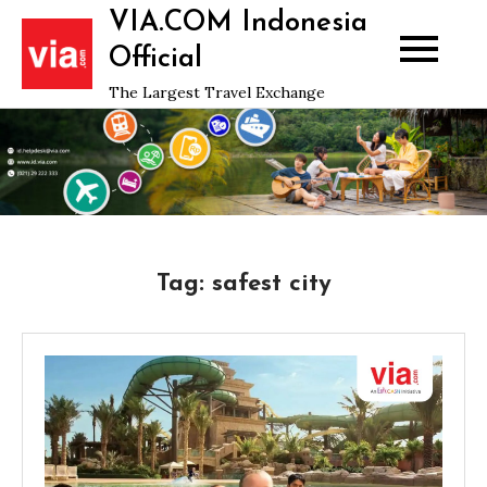
Skip
VIA.COM Indonesia
to
Official
content
The Largest Travel Exchange
Tag:
safest city