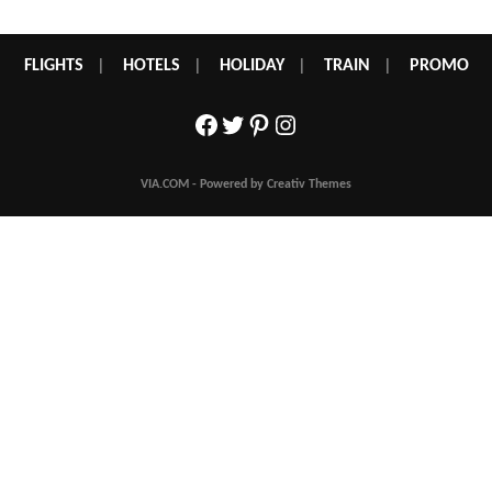
FLIGHTS
|
HOTELS
|
HOLIDAY
|
TRAIN
|
PROMO
Facebook
Twitter
Pinterest
Instagram
VIA.COM - Powered by Creativ Themes