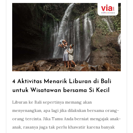
4 Aktivitas Menarik Liburan di Bali
untuk Wisatawan bersama Si Kecil
Liburan ke Bali sepertinya memang akan
menyenangkan, apa lagi jika dilakukan bersama orang-
orang tercinta. Jika Tamu Anda berniat mengajak anak-
anak, rasanya juga tak perlu khawatir karena banyak