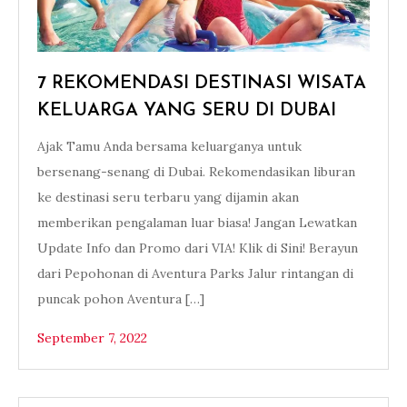
7 REKOMENDASI DESTINASI WISATA
KELUARGA YANG SERU DI DUBAI
Ajak Tamu Anda bersama keluarganya untuk
bersenang-senang di Dubai. Rekomendasikan liburan
ke destinasi seru terbaru yang dijamin akan
memberikan pengalaman luar biasa! Jangan Lewatkan
Update Info dan Promo dari VIA! Klik di Sini! Berayun
dari Pepohonan di Aventura Parks Jalur rintangan di
puncak pohon Aventura […]
September 7, 2022