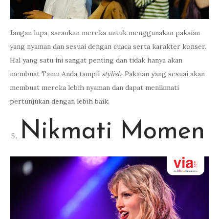
Jangan lupa, sarankan mereka untuk menggunakan pakaian
yang nyaman dan sesuai dengan cuaca serta karakter konser.
Hal yang satu ini sangat penting dan tidak hanya akan
membuat Tamu Anda tampil
stylish
. Pakaian yang sesuai akan
membuat mereka lebih nyaman dan dapat menikmati
pertunjukan dengan lebih baik.
Nikmati Momen