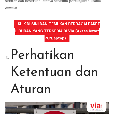
sekitar dan keseruan lainnya sebelum pertunjukan utama
dimulai.
KLIK DI SINI DAN TEMUKAN BERBAGAI PAKET
LIBURAN YANG TERSEDIA DI VIA (Akses lewat
PC/Laptop)
Perhatikan
Ketentuan dan
Aturan