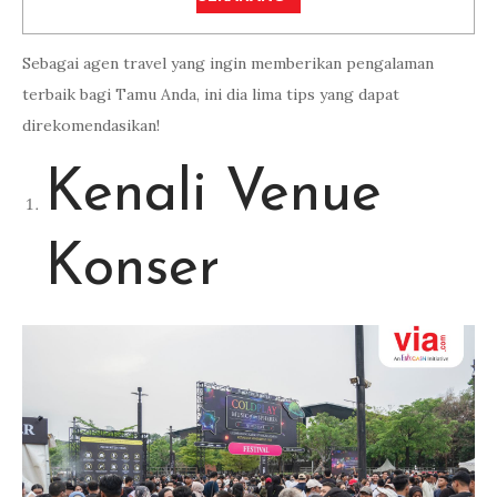
Sebagai agen travel yang ingin memberikan pengalaman
terbaik bagi Tamu Anda, ini dia lima tips yang dapat
direkomendasikan!
Kenali Venue
Konser