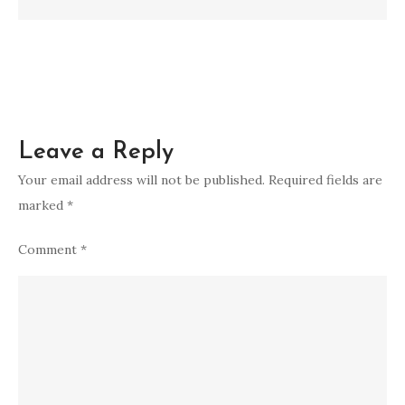
Leave a Reply
Your email address will not be published.
Required fields are
marked
*
Comment
*