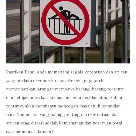
Pastikan Tamu Anda memahami segala ketentuan dan aturan
yang berlaku di venue konser. Mereka juga perlu
memerhatikan larangan membawa barang-barang tertentu
dan kebijakan terkait keamanan serta keselamatan. Hal ini
tentunya akan membantu mencegah masalah di kemudian
hari. Namun, hal yang paling penting dari ketentuan dan
aturan yang ditaati adalah kenyamanan dan keseruan total
saat menikmati konser!