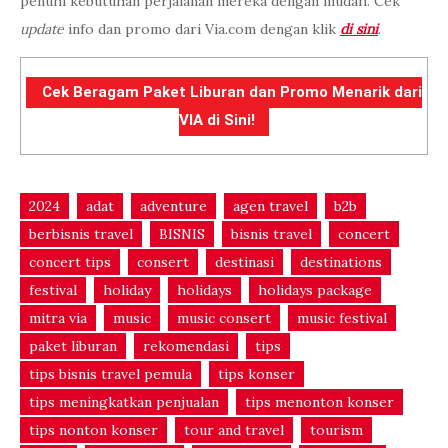
penuhi kebutuhan perjalanan mereka dengan mudah. Cek
update
info dan promo dari Via.com dengan klik
di sini
.
Cek Beragam Paket Liburan dan Promo Menarik dari
VIA di Sini!
2024
adat
adventure
agen travel
b2b
berbisnis travel
BISNIS
bisnis travel
concert
concert tips
consert
destinasi
destinations
festival
holiday
holidays
holidays package
mitra via
music
music consert
music festival
paket liburan
rekomendasi
tips
tips bisnis travel pemula
tips konser
tips meningkatkan penjualan
tips menonton konser
tips nonton konser
tour and travel
tourism