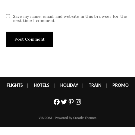
Save my name, email, and website in this browser for the
next time I comment.
FLIGHTS
|
HOTELS
|
HOLIDAY
|
TRAIN
|
PROMO
Facebook
Twitter
Pinterest
Instagram
VIA.COM - Powered by Creativ Themes