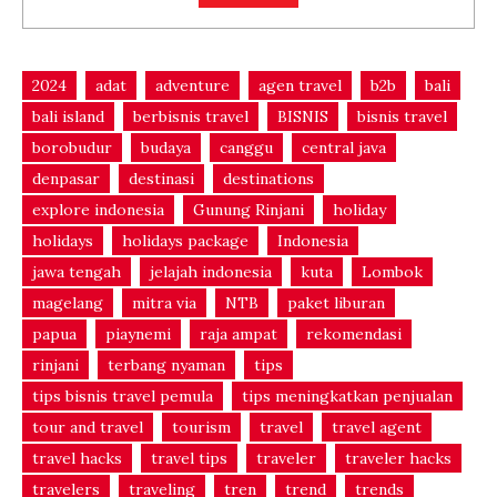
2024
adat
adventure
agen travel
b2b
bali
bali island
berbisnis travel
BISNIS
bisnis travel
borobudur
budaya
canggu
central java
denpasar
destinasi
destinations
explore indonesia
Gunung Rinjani
holiday
holidays
holidays package
Indonesia
jawa tengah
jelajah indonesia
kuta
Lombok
magelang
mitra via
NTB
paket liburan
papua
piaynemi
raja ampat
rekomendasi
rinjani
terbang nyaman
tips
tips bisnis travel pemula
tips meningkatkan penjualan
tour and travel
tourism
travel
travel agent
travel hacks
travel tips
traveler
traveler hacks
travelers
traveling
tren
trend
trends