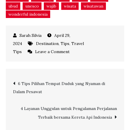
ubud
unesco
wajib
wisata
wisatawan
wonderful indonesia
April 29,
2024
Destination
,
Tips
,
Travel
on
Tips
Leave a Comment
4
Destinasi
Wisata
Post
6 Tips Pilihan Tempat Duduk yang Nyaman di
Favorit
Dalam Pesawat
di
navigation
Indonesia
untuk
4 Layanan Unggulan untuk Pengalaman Perjalanan
Liburan
Terbaik bersama Kereta Api Indonesia
yang