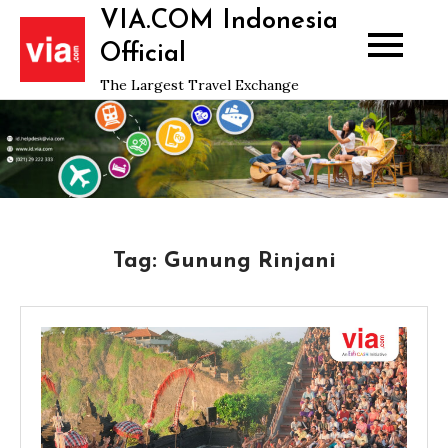
Skip
VIA.COM Indonesia
to
Official
content
The Largest Travel Exchange
Tag:
Gunung Rinjani