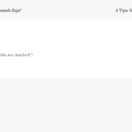
Anda
Rumah Saja?
4 Tips 
Harus
Berbisnis
Penjualan
Kamar
Hotel
elds are marked
*