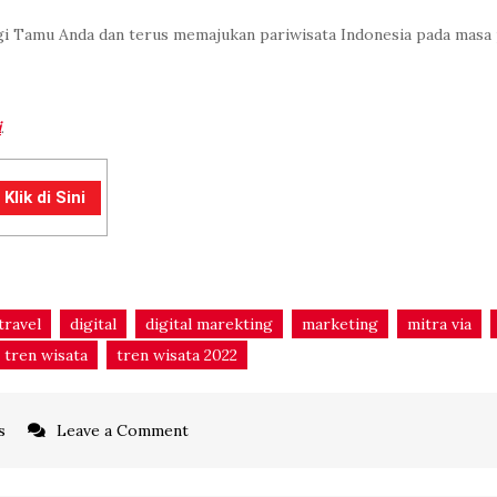
gi Tamu Anda dan terus memajukan pariwisata Indonesia pada masa 
i
.
lik di Sini
travel
digital
digital marekting
marketing
mitra via
tren wisata
tren wisata 2022
on
s
Leave a Comment
4
Alasan