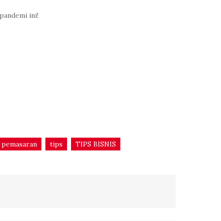
pandemi ini!
pemasaran
tips
TIPS BISNIS