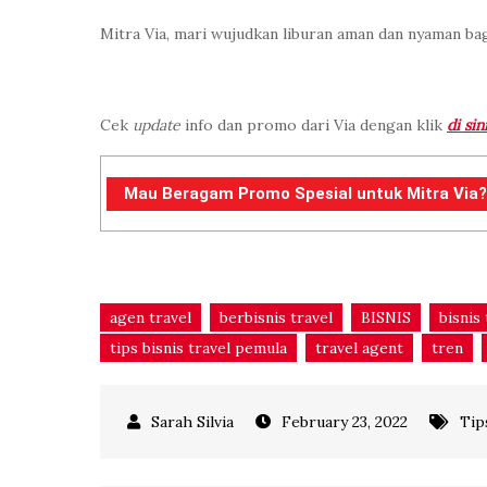
Mitra Via, mari wujudkan liburan aman dan nyaman ba
Cek
update
info dan promo dari Via dengan klik
di sin
Mau Beragam Promo Spesial untuk Mitra Via? K
agen travel
berbisnis travel
BISNIS
bisnis 
tips bisnis travel pemula
travel agent
tren
February 23, 2022
Tip