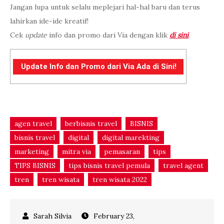
Jangan lupa untuk selalu meplejari hal-hal baru dan terus
lahirkan ide-ide kreatif!
Cek
update
info dan promo dari Via dengan klik
di sini
.
Update Info dan Promo dari Via Ada di Sini!
agen travel
berbisnis travel
BISNIS
bisnis travel
digital
digital marekting
marketing
mitra via
pemasaran
tips
TIPS BISNIS
tips bisnis travel pemula
travel agent
tren
tren wisata
tren wisata 2022
February 23,