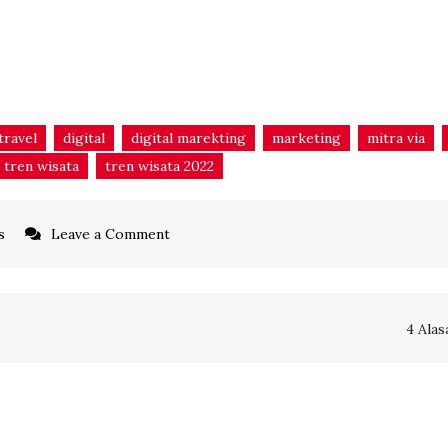
travel
digital
digital marekting
marketing
mitra via
tren wisata
tren wisata 2022
on
s
Leave a Comment
Apa
Bisa
Menjadi
4 Alas
Travel
Agent
dan
Bekerja