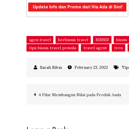
Update Info dan Promo dari Via Ada di Sini!
agen travel
berbisnis travel
BISNIS
bisnis 
tips bisnis travel pemula
travel agent
tren
February 23, 2022
Tip
Post
4 Pilar Membangun Nilai pada Produk Anda
navigation