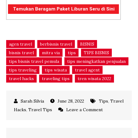
Temukan Beragam Paket Liburan Seru di Sini
agen travel
berbisnis travel
BISNIS
bisnis travel
mitra via
tips
TIPS BISNIS
tips bisnis travel pemula
tips meningkatkan penjualan
tips traveling
tips wisata
travel agent
travel hacks
traveling tips
tren wisata 2022
June 28, 2022
Tips
,
Travel
on
Hacks
,
Travel Tips
Leave a Comment
Waspadai
6
Hal