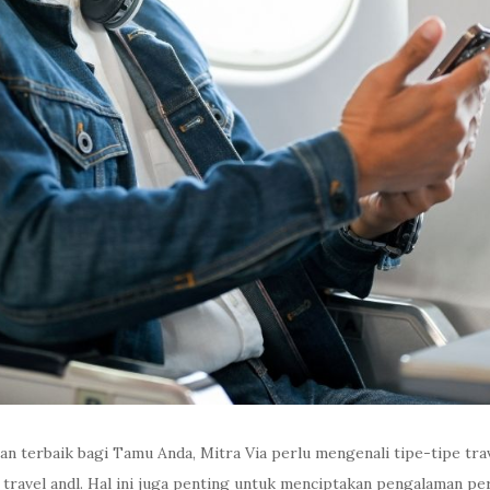
 terbaik bagi Tamu Anda, Mitra Via perlu mengenali tipe-tipe trave
 travel andl. Hal ini juga penting untuk menciptakan pengalaman pe