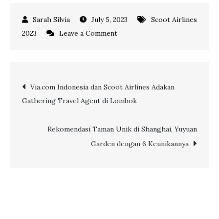
July 5, 2023
Scoot Airlines
on
2023
Leave a Comment
Sukses
Gathering
di
Post
Via.com Indonesia dan Scoot Airlines Adakan
Riau
Gathering Travel Agent di Lombok
dan
navigation
Lombok,
Via.com
Rekomendasi Taman Unik di Shanghai, Yuyuan
dan
Garden dengan 6 Keunikannya
Scoot
Sapa
Mitra
Via
Makassar