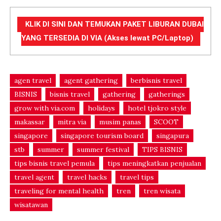
KLIK DI SINI DAN TEMUKAN PAKET LIBURAN DUBAI
YANG TERSEDIA DI VIA (Akses lewat PC/Laptop)
agen travel
agent gathering
berbisnis travel
BISNIS
bisnis travel
gathering
gatherings
grow with via.com
holidays
hotel tjokro style
makassar
mitra via
musim panas
SCOOT
singapore
singapore tourism board
singapura
stb
summer
summer festival
TIPS BISNIS
tips bisnis travel pemula
tips meningkatkan penjualan
travel agent
travel hacks
travel tips
traveling for mental health
tren
tren wisata
wisatawan