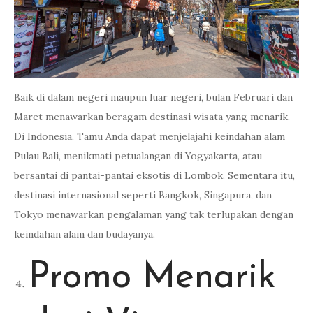
Baik di dalam negeri maupun luar negeri, bulan Februari dan
Maret menawarkan beragam destinasi wisata yang menarik.
Di Indonesia, Tamu Anda dapat menjelajahi keindahan alam
Pulau Bali, menikmati petualangan di Yogyakarta, atau
bersantai di pantai-pantai eksotis di Lombok. Sementara itu,
destinasi internasional seperti Bangkok, Singapura, dan
Tokyo menawarkan pengalaman yang tak terlupakan dengan
keindahan alam dan budayanya.
Promo Menarik