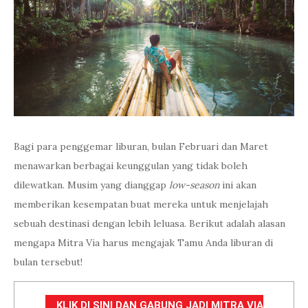
Bagi para penggemar liburan, bulan Februari dan Maret
menawarkan berbagai keunggulan yang tidak boleh
dilewatkan. Musim yang dianggap
low-season
ini akan
memberikan kesempatan buat mereka untuk menjelajah
sebuah destinasi dengan lebih leluasa. Berikut adalah alasan
mengapa Mitra Via harus mengajak Tamu Anda liburan di
bulan tersebut!
KLIK DI SINI DAN GABUNG JADI MITRA VIA