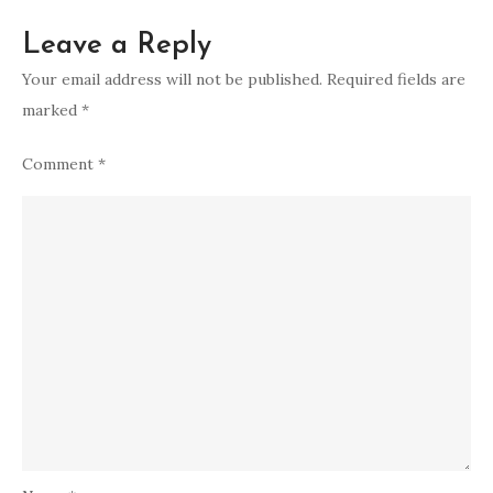
Leave a Reply
Your email address will not be published.
Required fields are
marked
*
Comment
*