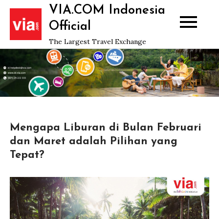
Skip
VIA.COM Indonesia
to
Official
content
The Largest Travel Exchange
Mengapa Liburan di Bulan Februari
dan Maret adalah Pilihan yang
Tepat?