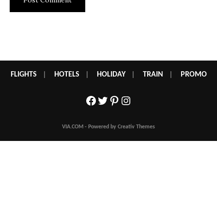
FLIGHTS
|
HOTELS
|
HOLIDAY
|
TRAIN
|
PROMO
Facebook
Twitter
Pinterest
Instagram
VIA.COM - Powered by Creativ Themes