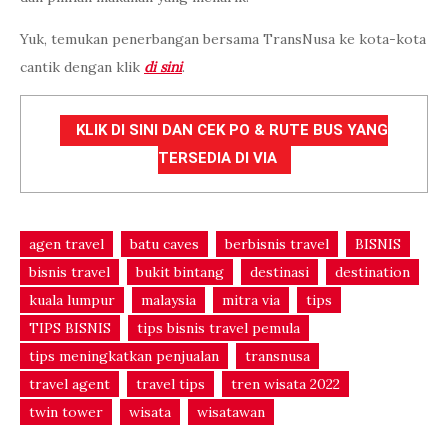
Yuk, temukan penerbangan bersama TransNusa ke kota-kota
cantik dengan klik
di sini
.
KLIK DI SINI DAN CEK PO & RUTE BUS YANG
TERSEDIA DI VIA
agen travel
batu caves
berbisnis travel
BISNIS
bisnis travel
bukit bintang
destinasi
destination
kuala lumpur
malaysia
mitra via
tips
TIPS BISNIS
tips bisnis travel pemula
tips meningkatkan penjualan
transnusa
travel agent
travel tips
tren wisata 2022
twin tower
wisata
wisatawan