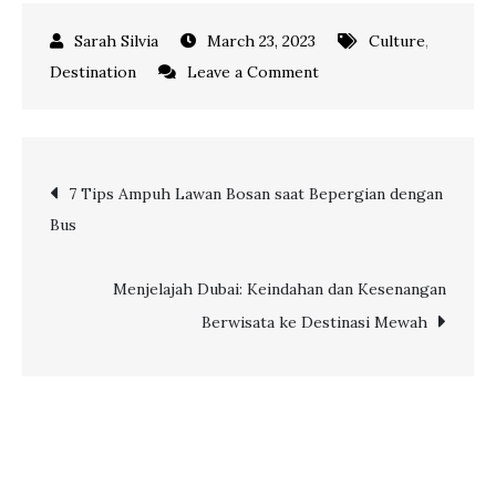
March 23, 2023
Culture
,
on
Destination
Leave a Comment
Kuala
Lumpur,
Menjelajahi
Post
7 Tips Ampuh Lawan Bosan saat Bepergian dengan
Kota
Bus
Multikultural
navigation
Malaysia
bersama
Menjelajah Dubai: Keindahan dan Kesenangan
TransNusa
Berwisata ke Destinasi Mewah