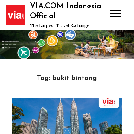
Skip
VIA.COM Indonesia
to
Official
content
The Largest Travel Exchange
Tag:
bukit bintang