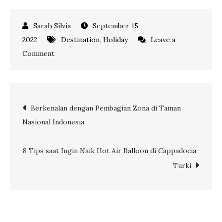
September 15,
2022
Destination
,
Holiday
Leave a
on
Comment
UJI
NYALI
DENGAN
Post
Berkenalan dengan Pembagian Zona di Taman
7
Nasional Indonesia
ROLLERCOASTER
navigation
MENDEBARKAN
DI
8 Tips saat Ingin Naik Hot Air Balloon di Cappadocia-
DUBAI
Turki