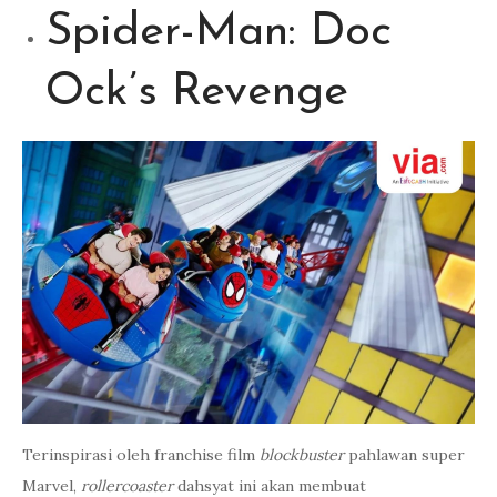
Spider-Man: Doc
Ock’s Revenge
Terinspirasi oleh franchise film
blockbuster
pahlawan super
Marvel,
rollercoaster
dahsyat ini akan membuat