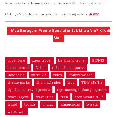
keseruan trek lainnya akan menambah liku-liku wahana ini.
Cek
update
info dan promo dari Via dengan klik
di sini
.
Mau Beragam Promo Spesial untuk Mitra Via? Klik di
Sini
adventure
agen travel
berbisnis travel
BISNIS
bisnis travel
Dubai
dubai theme parks
Indonesia
mitra via
rides
rollercoaster
theme parks
thrilling rides
tips
TIPS BISNIS
tips bisnis travel pemula
tips meningkatkan penjualan
travel agent
travel tips
tren
tren wisata 2022
trend
trends
unique
uniqueness
wisata
wisatawan