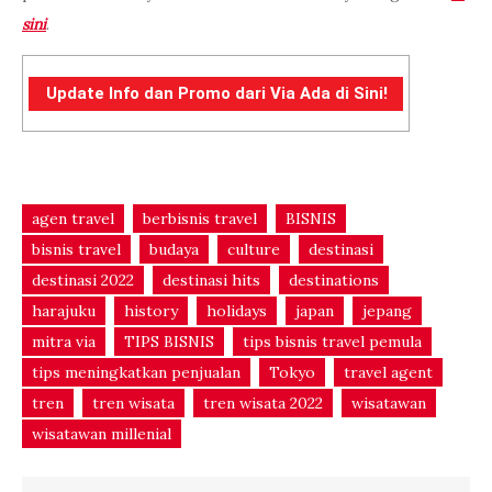
sini
.
Update Info dan Promo dari Via Ada di Sini!
agen travel
berbisnis travel
BISNIS
bisnis travel
budaya
culture
destinasi
destinasi 2022
destinasi hits
destinations
harajuku
history
holidays
japan
jepang
mitra via
TIPS BISNIS
tips bisnis travel pemula
tips meningkatkan penjualan
Tokyo
travel agent
tren
tren wisata
tren wisata 2022
wisatawan
wisatawan millenial