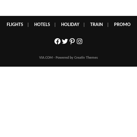
FLIGHTS
|
HOTELS
|
HOLIDAY
|
TRAIN
|
PROMO
Facebook
Twitter
Pinterest
Instagram
VIA.COM - Powered by Creativ Themes