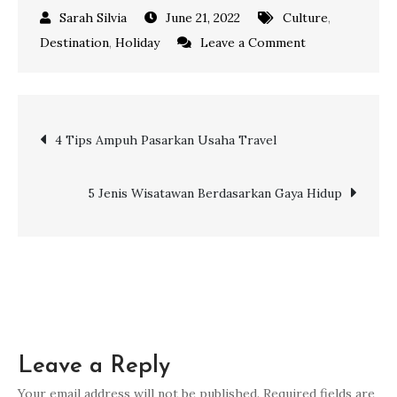
June 21, 2022
Culture
,
on
Destination
,
Holiday
Leave a Comment
Serba-
Serbi
Harajuku
Post
4 Tips Ampuh Pasarkan Usaha Travel
Kawasan
Unik
navigation
di
5 Jenis Wisatawan Berdasarkan Gaya Hidup
Tokyo-
Jepang
Leave a Reply
Your email address will not be published.
Required fields are