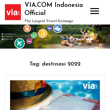
Skip
VIA.COM Indonesia
to
Official
content
The Largest Travel Exchange
Tag:
destinasi 2022