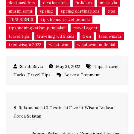
destinasi hits
destinations
holidays
mitra via
musim semi
spring
spring destinations
tips
TIPS BISNIS
tips bisnis travel pemula
tips meningkatkan penjualan
travel agent
travel tips
traveling with kids
tren
tren wisata
tren wisata 2022
wisatawan
wisatawan millenial
May 31, 2022
Tips
,
Travel
on
Hacks
,
Travel Tips
Leave a Comment
4
Tips
Liburan
Post
Rekomendasi 3 Destinasi Favorit Wisata Budaya
di
Korea Selatan
Musim
navigation
Semi
untuk
Sensasi Belanja di pasar Tradisional Thailand