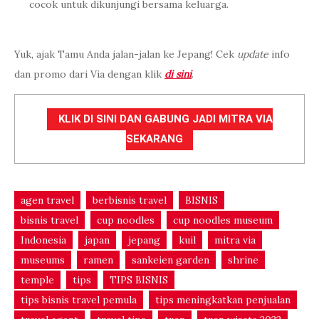
cocok untuk dikunjungi bersama keluarga.
Yuk, ajak Tamu Anda jalan-jalan ke Jepang! Cek
update
info
dan promo dari Via dengan klik
di sini
.
KLIK DI SINI DAN GABUNG JADI MITRA VIA
SEKARANG
agen travel
berbisnis travel
BISNIS
bisnis travel
cup noodles
cup noodles museum
Indonesia
japan
jepang
kuil
mitra via
museums
ramen
sankeien garden
shrine
temple
tips
TIPS BISNIS
tips bisnis travel pemula
tips meningkatkan penjualan