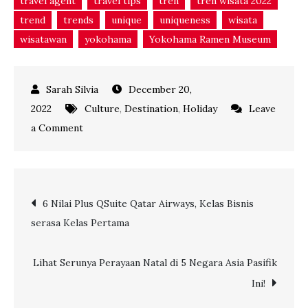
travel agent
travel tips
tren
tren wisata 2022
trend
trends
unique
uniqueness
wisata
wisatawan
yokohama
Yokohama Ramen Museum
December 20,
2022
Culture
,
Destination
,
Holiday
Leave
on
a Comment
Rekomendasi
3
Destinasi
Post
6 Nilai Plus QSuite Qatar Airways, Kelas Bisnis
Seru
serasa Kelas Pertama
di
navigation
Yokohama-
Jepang
Lihat Serunya Perayaan Natal di 5 Negara Asia Pasifik
Ini!