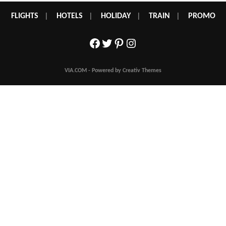
FLIGHTS
|
HOTELS
|
HOLIDAY
|
TRAIN
|
PROMO
Facebook
Twitter
Pinterest
Instagram
VIA.COM - Powered by Creativ Themes