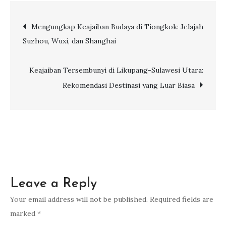
Mengagumkan
Post
Mengungkap Keajaiban Budaya di Tiongkok: Jelajah
ke
Suzhou, Wuxi, dan Shanghai
Cina:
navigation
4
Keunggulan
Keajaiban Tersembunyi di Likupang-Sulawesi Utara:
Terbang
Rekomendasi Destinasi yang Luar Biasa
bersama
Scoot
Airlines
Leave a Reply
Your email address will not be published.
Required fields are
marked
*