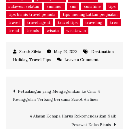
sulawesi selatan
summer
sun
sunshine
tips
tips bisnis travel pemula
tips meningkatkan penjualan
travel
travel agent
travel tips
traveling
tren
trend
trends
wisata
wisatawan
May 23, 2023
Destination
,
on
Holiday
,
Travel Tips
Leave a Comment
Keajaiban
Tersembunyi
di
Post
Petualangan yang Mengagumkan ke Cina: 4
Likupang-
Keunggulan Terbang bersama Scoot Airlines
Sulawesi
navigation
Utara:
Rekomendasi
4 Alasan Kenapa Harus Rekomendasikan Naik
Destinasi
Pesawat Kelas Bisnis