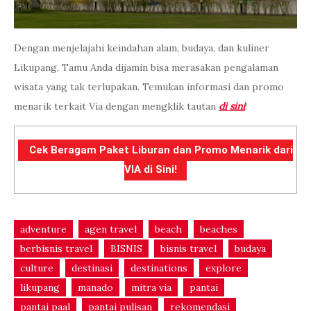
Dengan menjelajahi keindahan alam, budaya, dan kuliner
Likupang, Tamu Anda dijamin bisa merasakan pengalaman
wisata yang tak terlupakan. Temukan informasi dan promo
menarik terkait Via dengan mengklik tautan
di sini
!
Cek Beragam Paket Liburan dan Promo Menarik dari
VIA di Sini!
adventure
agen travel
beach
beaches
berbisnis travel
BISNIS
bisnis travel
budaya
culture
destinasi
destinations
explore
likupang
manado
mitra via
pantai
pantai paal
pantai pulisan
rekomendasi