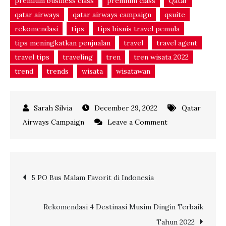
premium business class
premium class
Qatar
qatar airways
qatar airways campaign
qsuite
rekomendasi
tips
tips bisnis travel pemula
tips meningkatkan penjualan
travel
travel agent
travel tips
traveling
tren
tren wisata 2022
trend
trends
wisata
wisatawan
December 29, 2022
Qatar
on
Airways Campaign
Leave a Comment
Panduan
Singgah
di
Post
5 PO Bus Malam Favorit di Indonesia
Doha
bersama
navigation
Qatar
Rekomendasi 4 Destinasi Musim Dingin Terbaik
Airways
Tahun 2022