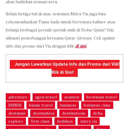
akan hadirkan sensasi seru.
Selain ketiga hal di atas, tentunya Mitra Via juga bisa
rekomendasikan Tamu Anda untuk berwisata kuliner atau
belanja berbagai pernak-pernik unik di Doha-Qatar! Yuk,
nikmati penerbangan bersama Qatar Airways. Cek
update
info dan promo dari Via dengan klik
di sini
.
Jangan Lewatkan Update Info dan Promo dari VIA!
Klik di Sini!
adventure
agen travel
aviation
berbisnis travel
BISNIS
bisnis travel
business
business class
destinasi
destination
destinations
doha
explore
first class
holidays
mitra via