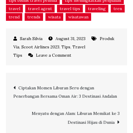
tips bisnis travel pemula
tips meningkatkan penjualan
travel
travel agent
travel tips
traveling
tren
trend
trends
wisata
wisatawan
August 31, 2023
Produk
Via
,
Scoot Airlines 2023
,
Tips
,
Travel
on
Tips
Leave a Comment
Lampaui
Ketinggian:
Jelajahi
Post
Ciptakan Momen Liburan Seru dengan
Kreativitas
Penerbangan Bersama Oman Air: 3 Destinasi Andalan
dan
navigation
Inovasi
di
Menyatu dengan Alam: Liburan Memikat ke 3
Balik
Destinasi Hijau di Dunia
Penerbangan