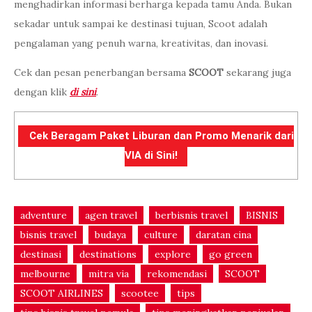
menghadirkan informasi berharga kepada tamu Anda. Bukan
sekadar untuk sampai ke destinasi tujuan, Scoot adalah
pengalaman yang penuh warna, kreativitas, dan inovasi.
Cek dan pesan penerbangan bersama
SCOOT
sekarang juga
dengan klik
di sini
.
Cek Beragam Paket Liburan dan Promo Menarik dari
VIA di Sini!
adventure
agen travel
berbisnis travel
BISNIS
bisnis travel
budaya
culture
daratan cina
destinasi
destinations
explore
go green
melbourne
mitra via
rekomendasi
SCOOT
SCOOT AIRLINES
scootee
tips