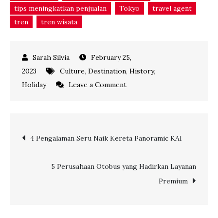
tips meningkatkan penjualan
Tokyo
travel agent
tren
tren wisata
February 25,
2023
Culture
,
Destination
,
History
,
on
Holiday
Leave a Comment
Kenalan
dengan
Kiyamizu
Post
4 Pengalaman Seru Naik Kereta Panoramic KAI
Temple
yang
navigation
Unik
5 Perusahaan Otobus yang Hadirkan Layanan
di
Premium
Kyoto-
Jepang