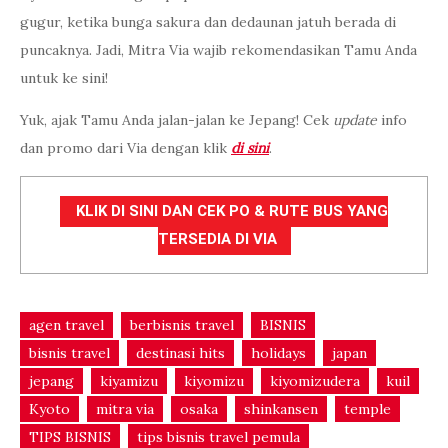
gugur, ketika bunga sakura dan dedaunan jatuh berada di
puncaknya. Jadi, Mitra Via wajib rekomendasikan Tamu Anda
untuk ke sini!
Yuk, ajak Tamu Anda jalan-jalan ke Jepang! Cek
update
info
dan promo dari Via dengan klik
di sini
.
KLIK DI SINI DAN CEK PO & RUTE BUS YANG
TERSEDIA DI VIA
agen travel
berbisnis travel
BISNIS
bisnis travel
destinasi hits
holidays
japan
jepang
kiyamizu
kiyomizu
kiyomizudera
kuil
Kyoto
mitra via
osaka
shinkansen
temple
TIPS BISNIS
tips bisnis travel pemula