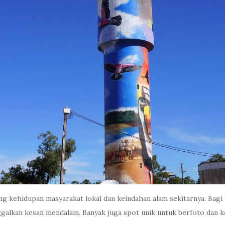
g kehidupan masyarakat lokal dan keindahan alam sekitarnya. Bagi pe
nggalkan kesan mendalam. Banyak juga spot unik untuk berfoto dan k