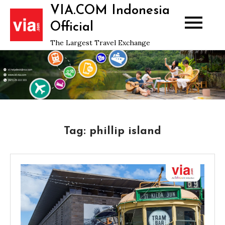
Skip
VIA.COM Indonesia
to
Official
content
The Largest Travel Exchange
Tag:
phillip island