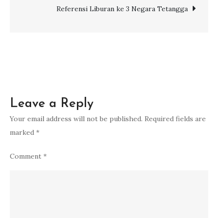
navigation
Wisatawan
Referensi Liburan ke 3 Negara Tetangga
sebelum
Liburan
ke
Thailand
Leave a Reply
Your email address will not be published.
Required fields are
marked
*
Comment
*