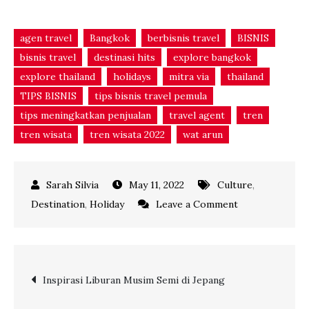
agen travel
Bangkok
berbisnis travel
BISNIS
bisnis travel
destinasi hits
explore bangkok
explore thailand
holidays
mitra via
thailand
TIPS BISNIS
tips bisnis travel pemula
tips meningkatkan penjualan
travel agent
tren
tren wisata
tren wisata 2022
wat arun
May 11, 2022
Culture
,
on
Destination
,
Holiday
Leave a Comment
Ingatkan
Hal-
Hal
Post
Inspirasi Liburan Musim Semi di Jepang
Ini
kepada