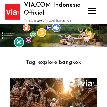
Skip
VIA.COM Indonesia
to
Official
content
The Largest Travel Exchange
Tag:
explore bangkok