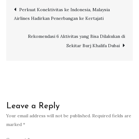
Hadirkan
Post
Perkuat Konektivitas ke Indonesia, Malaysia
Pengalaman
Airlines Hadirkan Penerbangan ke Kertajati
Terbang
navigation
Terbaik:
6
Rekomendasi 6 Aktivitas yang Bisa Dilakukan di
Inovasi
Sekitar Burj Khalifa Dubai
Berkelas
dari
Etihad
Leave a Reply
Your email address will not be published.
Required fields are
marked
*