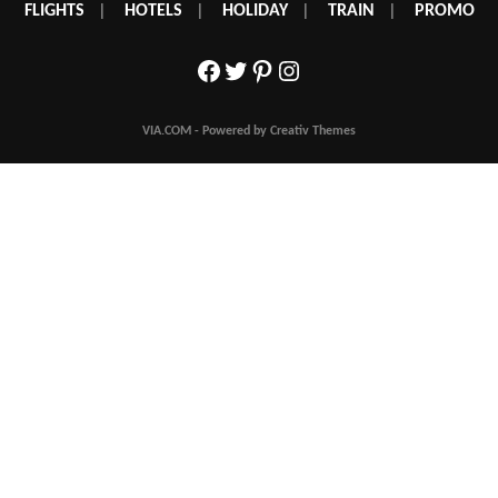
FLIGHTS
|
HOTELS
|
HOLIDAY
|
TRAIN
|
PROMO
Facebook
Twitter
Pinterest
Instagram
VIA.COM - Powered by Creativ Themes