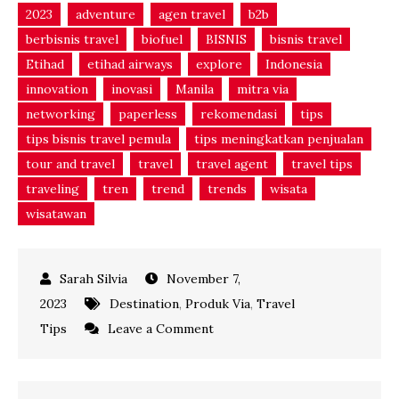
2023
adventure
agen travel
b2b
berbisnis travel
biofuel
BISNIS
bisnis travel
Etihad
etihad airways
explore
Indonesia
innovation
inovasi
Manila
mitra via
networking
paperless
rekomendasi
tips
tips bisnis travel pemula
tips meningkatkan penjualan
tour and travel
travel
travel agent
travel tips
traveling
tren
trend
trends
wisata
wisatawan
November 7,
2023
Destination
,
Produk Via
,
Travel
on
Tips
Leave a Comment
Anti
Repot