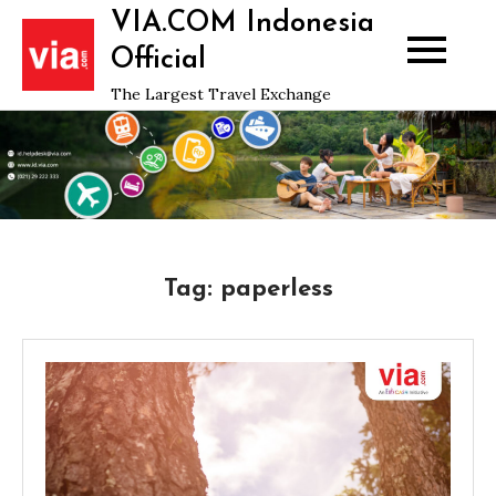
Skip
VIA.COM Indonesia
to
Official
content
The Largest Travel Exchange
Tag:
paperless