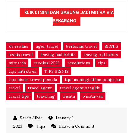
KLIK DI SINI DAN GABUNG JADI MITRA VIA
SEKARANG
#resolusi
agen travel
berbisnis travel
BISNIS
bisnis travel
leaving bad habits
leaving old habits
mitra via
resolusi 2023
resolutions
tips
tips anti stres
TIPS BISNIS
tips bisnis travel pemula
tips meningkatkan penjualan
travel
travel agent
travel agent bangkit
travel tips
traveling
wisata
wisatawan
January 2,
on
2023
Tips
Leave a Comment