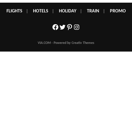
FLIGHTS
|
HOTELS
|
HOLIDAY
|
TRAIN
|
PROMO
Facebook
Twitter
Pinterest
Instagram
VIA.COM - Powered by Creativ Themes